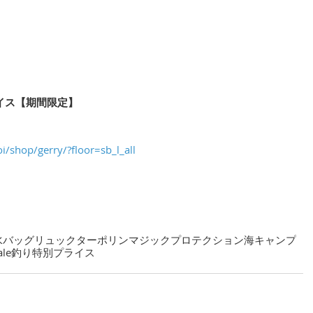
イス【期間限定】
oi/shop/gerry/?floor=sb_l_all
水バッグ
リュック
ターポリン
マジックプロテクション
海
キャンプ
ale
釣り
特別プライス