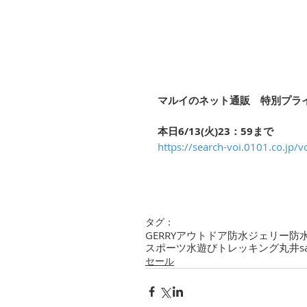
マルイのネット通販　特別プラ
本日6/13(火)23：59まで
https://search-voi.0101.co.jp/v
タグ：
GERRY
アウトドア
防水
ジェリー
防
スポーツ
水遊び
トレッキング
丸井
s
セール