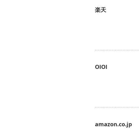
楽天
OIOI
amazon.co.jp