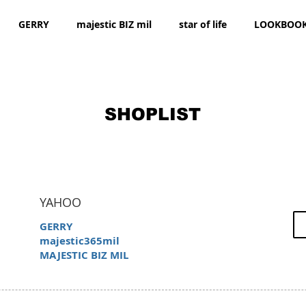
GERRY
majestic BIZ mil
star of life
LOOKBOO
SHOPLIST
YAHOO
GERRY
majestic365mil
MAJESTIC BIZ MIL